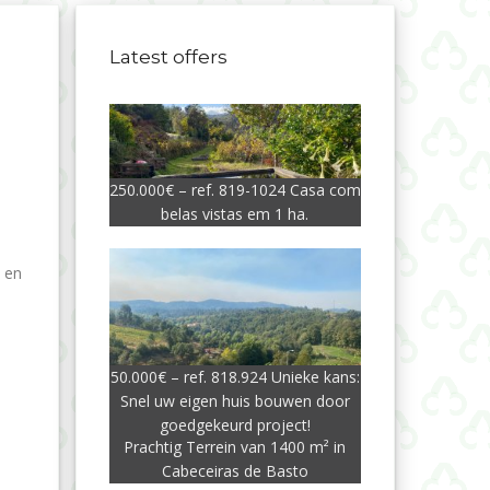
Latest offers
250.000€ – ref. 819-1024 Casa com
belas vistas em 1 ha.
 en
50.000€ – ref. 818.924 Unieke kans:
Snel uw eigen huis bouwen door
goedgekeurd project!
Prachtig Terrein van 1400 m² in
Cabeceiras de Basto