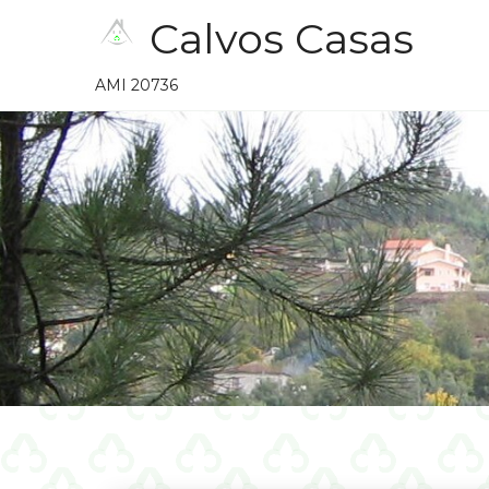
Skip
Calvos Casas
to
content
AMI 20736