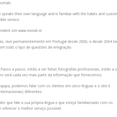
portals.
o speaks their own language and is familiar with the habits and custo
sible service.
pendent site www.mondi.nl
sas, vive permanentemente em Portugal desde 2000, e desde 2004 t
 em todo o tipo de questões de emigração.
asso a passo, estão a ser feitas fotografias profissionais, estão a s
deo será cada vez mais parte da informação que fornecemos.
ipa, podemos falar com os clientes em cinco línguas e o site é
nternacionais) diferentes.
or que fale a sua própria língua e que esteja familiarizado com os
 oferecer o melhor serviço possível.