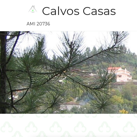
Skip
Calvos Casas
to
content
AMI 20736