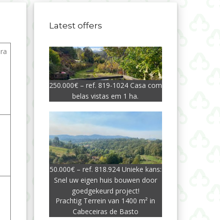
Latest offers
pra
250.000€ – ref. 819-1024 Casa com
belas vistas em 1 ha.
50.000€ – ref. 818.924 Unieke kans:
Snel uw eigen huis bouwen door
goedgekeurd project!
Prachtig Terrein van 1400 m² in
Cabeceiras de Basto