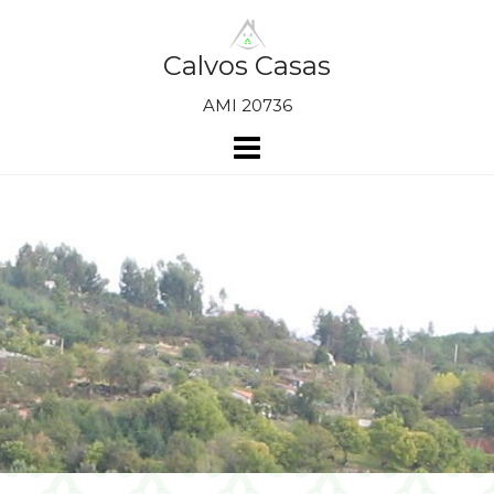
Skip
to
content
Calvos Casas
AMI 20736