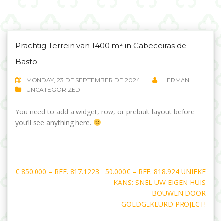
Prachtig Terrein van 1400 m² in Cabeceiras de
Basto
MONDAY, 23 DE SEPTEMBER DE 2024
HERMAN
UNCATEGORIZED
You need to add a widget, row, or prebuilt layout before
you’ll see anything here.
Navegação
€ 850.000 – REF. 817.1223
50.000€ – REF. 818.924 UNIEKE
de
KANS: SNEL UW EIGEN HUIS
artigos
BOUWEN DOOR
GOEDGEKEURD PROJECT!