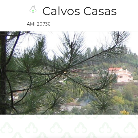
Skip
Calvos Casas
to
content
AMI 20736