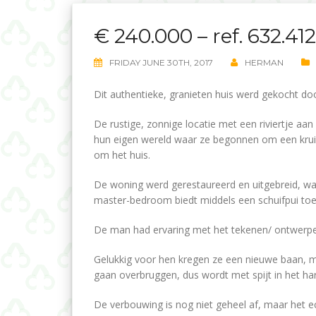
€ 240.000 – ref. 632.412
FRIDAY JUNE 30TH, 2017
HERMAN
Dit authentieke, granieten huis werd gekocht doo
De rustige, zonnige locatie met een riviertje aa
hun eigen wereld waar ze begonnen om een kruide
om het huis.
De woning werd gerestaureerd en uitgebreid, w
master-bedroom biedt middels een schuifpui toeg
De man had ervaring met het tekenen/ ontwerpen 
Gelukkig voor hen kregen ze een nieuwe baan, ma
gaan overbruggen, dus wordt met spijt in het ha
De verbouwing is nog niet geheel af, maar het 