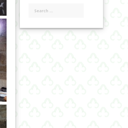
Search
for: