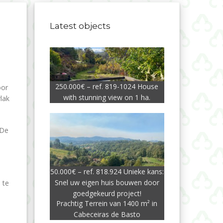
Latest objects
250.000€ – ref. 819-1024 House
oor
with stunning view on 1 ha.
lak
 De
50.000€ – ref. 818.924 Unieke kans:
Snel uw eigen huis bouwen door
 te
goedgekeurd project!
Prachtig Terrein van 1400 m² in
Cabeceiras de Basto