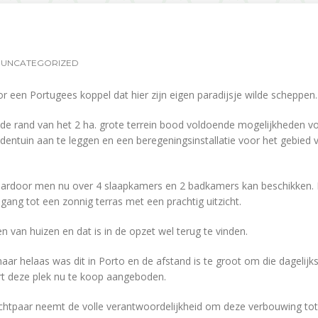
UNCATEGORIZED
r een Portugees koppel dat hier zijn eigen paradijsje wilde scheppen.
n de rand van het 2 ha. grote terrein bood voldoende mogelijkheden v
ntuin aan te leggen en een beregeningsinstallatie voor het gebied v
aardoor men nu over 4 slaapkamers en 2 badkamers kan beschikken.
ang tot een zonnig terras met een prachtig uitzicht.
van huizen en dat is in de opzet wel terug te vinden.
ar helaas was dit in Porto en de afstand is te groot om die dagelijks
rt deze plek nu te koop aangeboden.
echtpaar neemt de volle verantwoordelijkheid om deze verbouwing tot