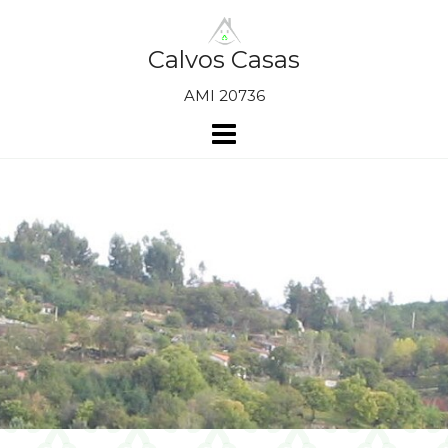
Skip
to
content
Calvos Casas
AMI 20736