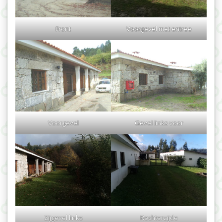
Voorgevel met entree
Front
Voorgevel
Gevel links voor
Zijgevel links
Rechterzijde