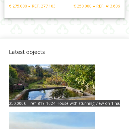
Post
€ 275.000 – REF. 277.103
€ 250.000 – REF. 413.606
navigation
Latest objects
250.000€ – ref. 819-1024 House with stunning view on 1 ha.