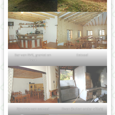
Bar van RVS, graniet en
Eetzaal
hout
Zijruimte van eetzaal
Oven (buiten onder afdak)