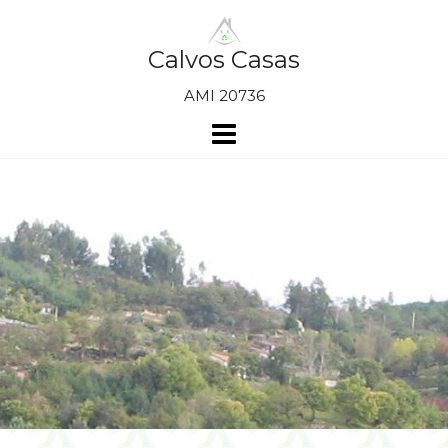
Skip
to
content
Calvos Casas
AMI 20736