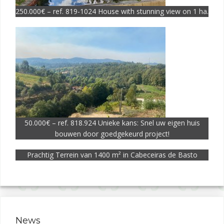
250.000€ – ref. 819-1024 House with stunning view on 1 ha.
50.000€ – ref. 818.924 Unieke kans: Snel uw eigen huis
bouwen door goedgekeurd project!
Prachtig Terrein van 1400 m² in Cabeceiras de Basto
News