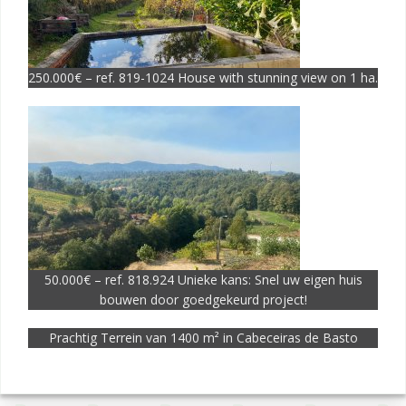
250.000€ – ref. 819-1024 House with stunning view on 1 ha.
50.000€ – ref. 818.924 Unieke kans: Snel uw eigen huis
bouwen door goedgekeurd project!
Prachtig Terrein van 1400 m² in Cabeceiras de Basto