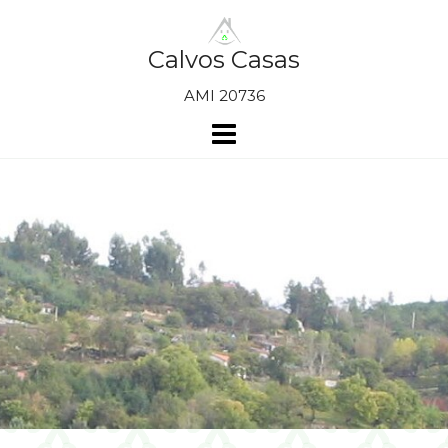
Skip
to
content
Calvos Casas
AMI 20736