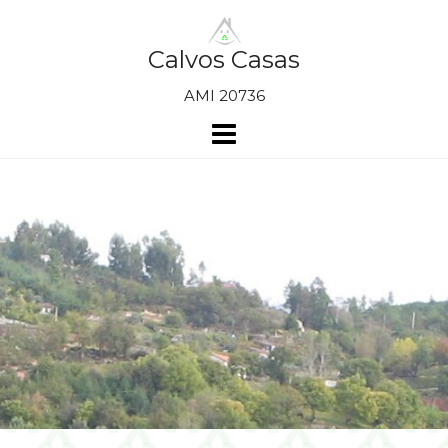
Skip
to
content
Calvos Casas
AMI 20736