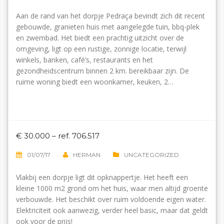
Aan de rand van het dorpje Pedraça bevindt zich dit recent
gebouwde, granieten huis met aangelegde tuin, bbq-plek
en zwembad. Het biedt een prachtig uitzicht over de
omgeving, ligt op een rustige, zonnige locatie, terwijl
winkels, banken, café’s, restaurants en het
gezondheidscentrum binnen 2 km. bereikbaar zijn. De
ruime woning biedt een woonkamer, keuken, 2…
€ 30.000 – ref. 706.517
01/07/17
HERMAN
UNCATEGORIZED
Vlakbij een dorpje ligt dit opknappertje. Het heeft een
kleine 1000 m2 grond om het huis, waar men altijd groente
verbouwde. Het beschikt over ruim voldoende eigen water.
Elektriciteit ook aanwezig, verder heel basic, maar dat geldt
ook voor de prijs!