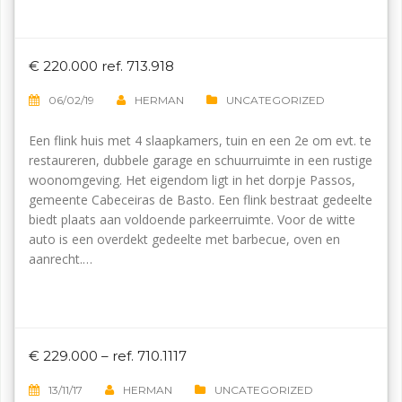
€ 220.000 ref. 713.918
06/02/19
HERMAN
UNCATEGORIZED
Een flink huis met 4 slaapkamers, tuin en een 2e om evt. te
restaureren, dubbele garage en schuurruimte in een rustige
woonomgeving. Het eigendom ligt in het dorpje Passos,
gemeente Cabeceiras de Basto. Een flink bestraat gedeelte
biedt plaats aan voldoende parkeerruimte. Voor de witte
auto is een overdekt gedeelte met barbecue, oven en
aanrecht.…
€ 229.000 – ref. 710.1117
13/11/17
HERMAN
UNCATEGORIZED