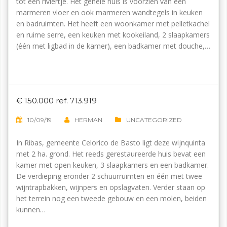
tot een riviertje. Het gehele huis is voorzien van een
marmeren vloer en ook marmeren wandtegels in keuken
en badruimten. Het heeft een woonkamer met pelletkachel
en ruime serre, een keuken met kookeiland, 2 slaapkamers
(één met ligbad in de kamer), een badkamer met douche,…
€ 150.000 ref. 713.919
10/09/19
HERMAN
UNCATEGORIZED
In Ribas, gemeente Celorico de Basto ligt deze wijnquinta
met 2 ha. grond. Het reeds gerestaureerde huis bevat een
kamer met open keuken, 3 slaapkamers en een badkamer.
De verdieping eronder 2 schuurruimten en één met twee
wijntrapbakken, wijnpers en opslagvaten. Verder staan op
het terrein nog een tweede gebouw en een molen, beiden
kunnen…