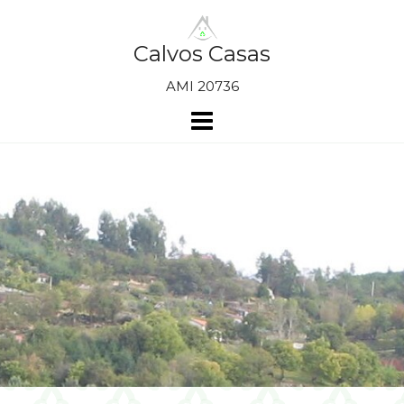
Skip
to
content
Calvos Casas
AMI 20736