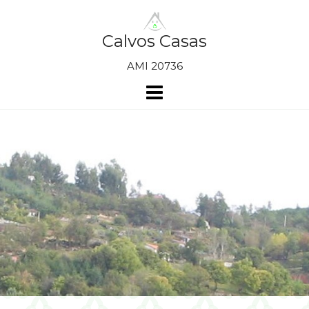
Skip
to
content
Calvos Casas
AMI 20736