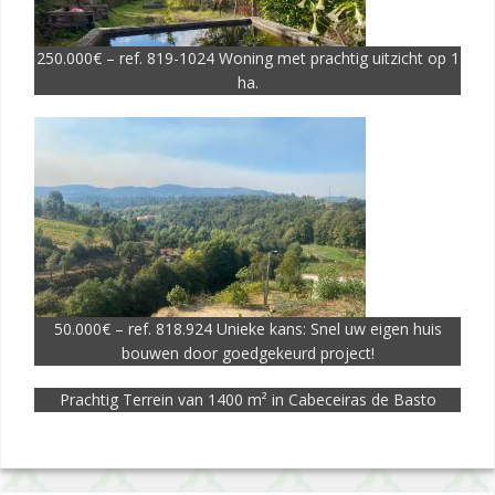
250.000€ – ref. 819-1024 Woning met prachtig uitzicht op 1
ha.
50.000€ – ref. 818.924 Unieke kans: Snel uw eigen huis
bouwen door goedgekeurd project!
Prachtig Terrein van 1400 m² in Cabeceiras de Basto