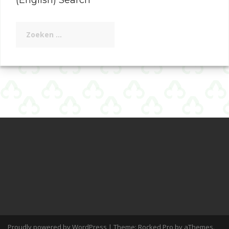
Zoeken
naar:
Proudly powered by WordPress
|
Theme:
Rocked Pro
by aThemes.